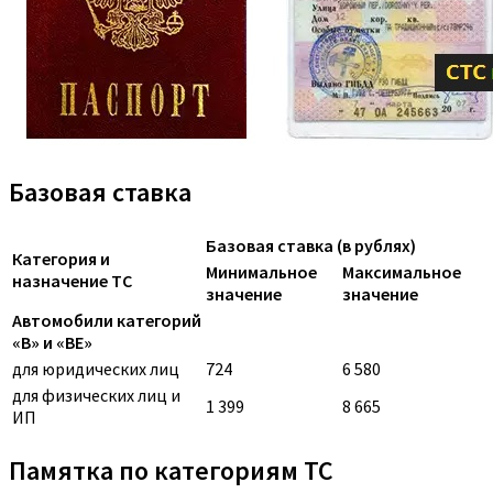
Базовая ставка
Базовая ставка (в рублях)
Категория и
Минимальное
Максимальное
назначение ТС
значение
значение
Автомобили категорий
«B» и «BE»
для юридических лиц
724
6 580
для физических лиц и
1 399
8 665
ИП
Памятка по категориям ТС